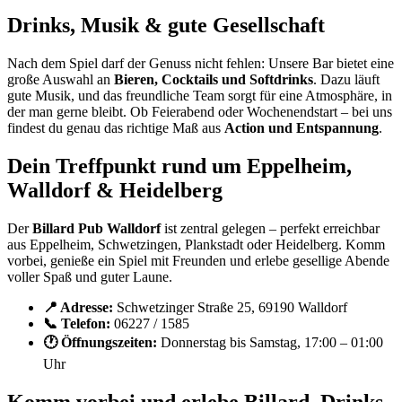
Drinks, Musik & gute Gesellschaft
Nach dem Spiel darf der Genuss nicht fehlen: Unsere Bar bietet eine
große Auswahl an
Bieren, Cocktails und Softdrinks
. Dazu läuft
gute Musik, und das freundliche Team sorgt für eine Atmosphäre, in
der man gerne bleibt. Ob Feierabend oder Wochenendstart – bei uns
findest du genau das richtige Maß aus
Action und Entspannung
.
Dein Treffpunkt rund um Eppelheim,
Walldorf & Heidelberg
Der
Billard Pub Walldorf
ist zentral gelegen – perfekt erreichbar
aus Eppelheim, Schwetzingen, Plankstadt oder Heidelberg. Komm
vorbei, genieße ein Spiel mit Freunden und erlebe gesellige Abende
voller Spaß und guter Laune.
📍 Adresse:
Schwetzinger Straße 25, 69190 Walldorf
📞 Telefon:
06227 / 1585
🕐 Öffnungszeiten:
Donnerstag bis Samstag, 17:00 – 01:00
Uhr
Komm vorbei und erlebe Billard, Drinks