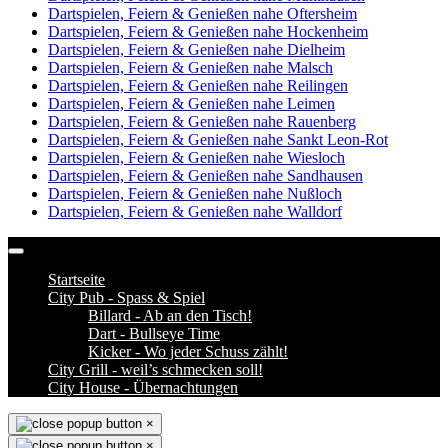
Dartspielen, Feiern & Genießen nahe Oftersheim
Dartspielen, Feiern & Genießen nahe Hockenheim
Dartspielen, Feiern & Genießen nahe Dielheim
Dartspielen, Feiern & Genießen nahe Malsch
Dartspielen, Feiern & Genießen nahe Reilingen
Dartspielen, Feiern & Genießen nahe Leimen
Dartspielen, Feiern & Genießen nahe Rauenberg
Dartspielen, Feiern & Genießen nahe Sankt Leon-Rot
Dartspielen, Feiern & Genießen nahe Wiesloch
Dartspielen, Feiern & Genießen nahe Sandhausen
Dartspielen, Feiern & Genießen nahe Nußloch
Dartspielen, Feiern & Genießen nahe Walldorf
Startseite
City Pub - Spass & Spiel
Billard - Ab an den Tisch!
Dart - Bullseye Time
Kicker - Wo jeder Schuss zählt!
City Grill - weil’s schmecken soll!
City House - Übernachtungen
×
×