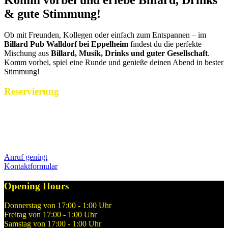
& gute Stimmung!
Ob mit Freunden, Kollegen oder einfach zum Entspannen – im
Billard Pub Walldorf bei Eppelheim
findest du die perfekte
Mischung aus
Billard, Musik, Drinks und guter Gesellschaft
.
Komm vorbei, spiel eine Runde und genieße deinen Abend in bester
Stimmung!
Reservierung
Reservierungen nehmen wir während unserer Öffnungszeiten gerne
per Telefon über 06227 15 85 entgegen. Alternativ könnt ihr uns
Euren Reservierungswunsch jederzeit gerne hier über unser
Kontaktformular mitteilen.
Anruf genügt
Kontaktformular
Opening Hours
Donnerstag von 17:00 - 1:00 Uhr
Freitag von 17:00 - 1:00 Uhr
Samstag von 17:00 - 1:00 Uhr