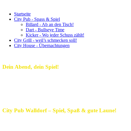
Startseite
City Pub - Spass & Spiel
Billard - Ab an den Tisch!
Dart - Bullseye Time
Kicker - Wo jeder Schuss zählt!
City Grill - weil’s schmecken soll!
City House - Übernachtungen
Dein Abend, dein Spiel!
Dein Treffpunkt für gute Laune,
spannende Spiele und echte Pub-
Atmosphäre!
City Pub Walldorf – Spiel, Spaß & gute Laune!
Im City Pub Walldorf wird jeder Abend zum Erlebnis! Hier treffen
sich Freunde, Teams und Neugierige, um gemeinsam zu spielen, zu