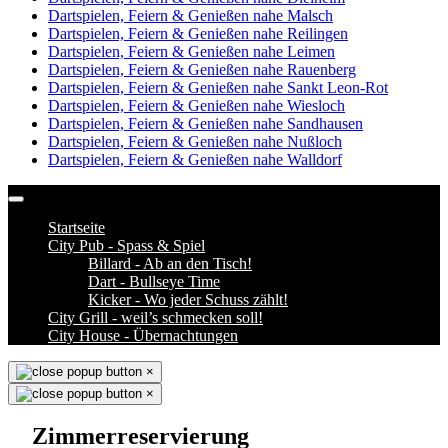
Dartspielen, Feiern & Genießen nahe Malsch
Dartspielen, Feiern & Genießen nahe Reilingen
Dartspielen, Feiern & Genießen nahe Leimen
Dartspielen, Feiern & Genießen nahe Rauenberg
Dartspielen, Feiern & Genießen nahe Sankt Leon-Rot
Dartspielen, Feiern & Genießen nahe Wiesloch
Dartspielen, Feiern & Genießen nahe Sandhausen
Dartspielen, Feiern & Genießen nahe Nußloch
Dartspielen, Feiern & Genießen nahe Walldorf
Startseite
City Pub - Spass & Spiel
Billard - Ab an den Tisch!
Dart - Bullseye Time
Kicker - Wo jeder Schuss zählt!
City Grill - weil’s schmecken soll!
City House - Übernachtungen
×
×
Zimmerreservierung