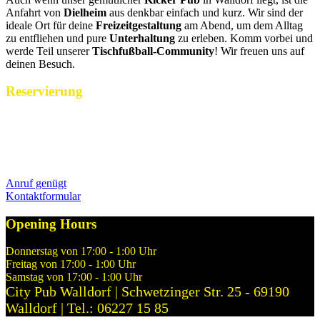
Anfahrt von
Dielheim
aus denkbar einfach und kurz. Wir sind der
ideale Ort für deine
Freizeitgestaltung
am Abend, um dem Alltag
zu entfliehen und pure
Unterhaltung
zu erleben. Komm vorbei und
werde Teil unserer
Tischfußball-Community
! Wir freuen uns auf
deinen Besuch.
Reservierung
Reservierungen nehmen wir während unserer Öffnungszeiten gerne
per Telefon über 06227 15 85 entgegen. Alternativ könnt ihr uns
Euren Reservierungswunsch jederzeit gerne hier über unser
Kontaktformular mitteilen.
Anruf genügt
Kontaktformular
Opening Hours
Donnerstag von 17:00 - 1:00 Uhr
Freitag von 17:00 - 1:00 Uhr
Samstag von 17:00 - 1:00 Uhr
City Pub Walldorf | Schwetzinger Str. 25 - 69190
Walldorf | Tel.: 06227 15 85