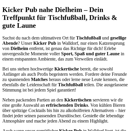
Kicker Pub nahe Dielheim – Dein
Treffpunkt für Tischfußball, Drinks &
gute Laune
Suchst du nach dem ultimativen Ort für
Tischfußball
und
gesellige
Abende
? Unser
Kicker Pub
in Walldorf, nur einen Katzensprung
von
Dielheim
entfernt, ist genau das Richtige für dich! Erlebe
unvergessliche Momente voller
Sport, Spaß und guter Laune
in
einem entspannten Ambiente, das zum Verweilen einlädt.
Bei uns stehen hochwertige
Kickertische
bereit, die sowohl
Anfänger als auch Profis begeistern werden. Fordere deine Freunde
zu spannenden
Matches
heraus oder lerne neue Leute kennen, die
ebenfalls die Leidenschaft für
Tischfußball
teilen. Die ausgelassene
Stimmung ist bei jedem Spiel garantiert!
Neben packenden Partien an den
Kickertischen
servieren wir dir
eine große Auswahl an
erfrischenden Drinks
. Von kühlen Bieren
über spritzige Cocktails bis hin zu alkoholfreien Alternativen – hier
findet jeder seinen passenden Durstlöscher. Genieße die lebendige
Atmosphäre und mache jeden Abend zu einem Highlight.
Auch wenn unser gemütlicher
Kicker Pub
in Walldorf liegt, ist die