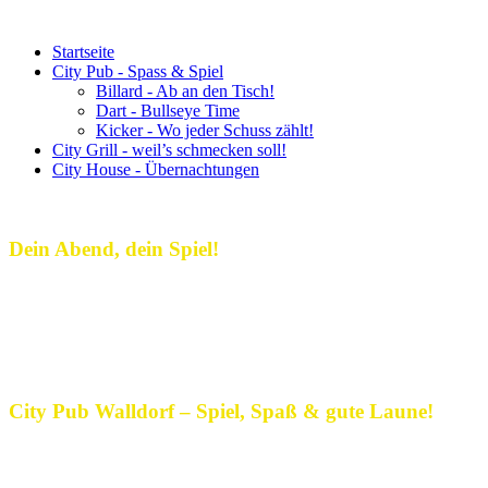
Startseite
City Pub - Spass & Spiel
Billard - Ab an den Tisch!
Dart - Bullseye Time
Kicker - Wo jeder Schuss zählt!
City Grill - weil’s schmecken soll!
City House - Übernachtungen
Dein Abend, dein Spiel!
Dein Treffpunkt für gute Laune,
spannende Spiele und echte Pub-
Atmosphäre!
City Pub Walldorf – Spiel, Spaß & gute Laune!
Im City Pub Walldorf wird jeder Abend zum Erlebnis! Hier treffen
sich Freunde, Teams und Neugierige, um gemeinsam zu spielen, zu